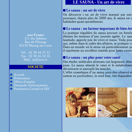
LE SAUNA - Un art de vivre
Le sauna : un art de vivre
On découvre i un art de vivre marqué par une re
pourquoi, depuis plus de 2000 ans, le sauna est un
habitudes quasi-quotidiennes.
Le sauna : un facteur important de bien-être
La pratique régulière du sauna procure un bienfai
uwe France
élimine les tensions d’une journée agitée. Le saun
Z.I. des Sablons
lassitude, apporte joie de vivre et tonus. Voila pour
Rue de l'Orange
qui, même dans le cadre des affaires, se pratique
45130 Meung sur Loire
Dans un monde où le stress est particulièrement prés
il représente un excellent remède pour lutter contre
Tél. : 02 38 44 25 12
Fax : 02 38 45 10 16
Le sauna : un plus pour votre santé
Mail : jet@uwe.fr
Des études médicales sérieuses ont largement démon
peau. Le sauna stimule le cœur et le métabolisme,
SOCIETE
décontracte et assouplit les muscles.
L’effet cosmétique d’un sauna peut-être observé et 
Accueil
nettoie en profondeur, la rend lisse, fait disparaîtr
Présentation
Offres d'emploi
Demande d'informations
Partenaires Conseil et SAV