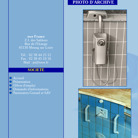
PHOTO D'ARCHIVE
uwe France
Z.I. des Sablons
Rue de l'Orange
45130 Meung sur Loire
Tél. : 02 38 44 25 12
Fax : 02 38 45 10 16
Mail : jet@uwe.fr
SOCIETE
Accueil
Présentation
Offres d'emploi
Demande d'informations
Partenaires Conseil et SAV